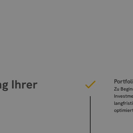
ng Ihrer
Portfo
Zu Begin
Investme
langfris
optimier