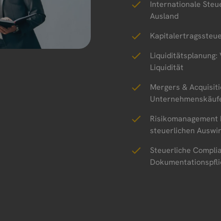
Internationale Ste
Ausland
Kapitalertragssteu
Liquiditätsplanung
Liquidität
Mergers & Acquisiti
Unternehmenskäufe
Risikomanagement 
steuerlichen Auswi
Steuerliche Complia
Dokumentationspfli