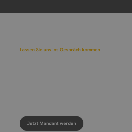
Lassen Sie uns ins Gespräch kommen
Wann sollen wir 
vereinbaren?
Wir freuen uns auf Ihre Nachricht
Jetzt Mandant werden