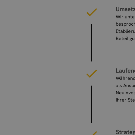
Umsetz
Wir unte
besproch
Etablier
Beteilig
Laufen
Während
als Ansp
Neuinves
Ihrer Ste
Strate