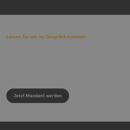
Lassen Sie uns ins Gespräch kommen
Wann sollen wir einen
Termin vereinbaren?
Wir freuen uns auf Ihre Nachricht
Jetzt Mandant werden