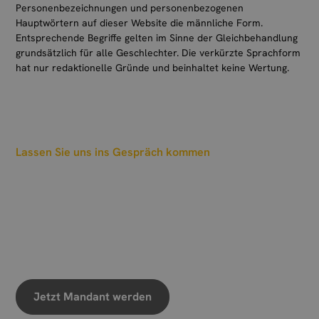
daraus für die Zukunft gewonnenen Erfahrungen
Personenbezeichnungen und personenbezogenen
Hauptwörtern auf dieser Website die männliche Form.
kommen wir gemeinsam weiter.
Entsprechende Begriffe gelten im Sinne der Gleichbehandlung
grundsätzlich für alle Geschlechter. Die verkürzte Sprachform
hat nur redaktionelle Gründe und beinhaltet keine Wertung.
Lassen Sie uns ins Gespräch kommen
Wann sollen wir einen
Termin vereinbaren?
Wir freuen uns auf Ihre Nachricht
Jetzt Mandant werden