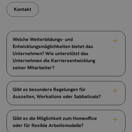
Kontakt
Welche Weiterbildungs- und
Entwicklungsmöglichkeiten bietet das
Unternehmen? Wie unterstützt das
Unternehmen die Karriereentwicklung
seiner Mitarbeiter?
Wir versuchen hierbei individuell auf jeden
einzelnen einzugehen - denn jeder hat andere
Gibt es besondere Regelungen für
Stärken und Interessen und jeder lernt auf eine
Auszeiten, Workations oder Sabbaticals?
bestimmte Weise optimal (Onlineseminare,
Schulungen vor Ort, Selbststudium etc.). Wichtig
Am Ende muss dein Job erledigt werden, wo du
ist uns, dass sich jeder weiterentwickelt und
das machst, ist, sofern es für uns möglich ist,
Gibt es die Möglichkeit zum Homeoffice
Spaß dabei hat.
ganz dir überlassen. Wir als Team unterstützen
oder für flexible Arbeitsmodelle?
Ebenso legen wir Wert darauf, dass erlerntes
uns gegenseitig!