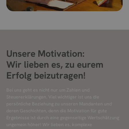
Unsere Motivation:
Wir lieben es, zu eurem
Erfolg beizutragen!
Bei uns geht es nicht nur um Zahlen und
Steuererklärungen. Viel wichtiger ist uns die
persönliche Beziehung zu unseren Mandanten und
deren Geschichten, denn die Motivation für gute
Ergebnisse ist durch eine gegenseitige Wertschätzung
ungemein höher! Wir lieben es, komplexe