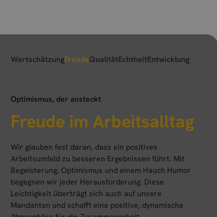
Wertschätzung
Freude
Qualität
Echtheit
Entwicklung
Optimismus, der ansteckt
Freude im Arbeitsalltag
Wir glauben fest daran, dass ein positives
Arbeitsumfeld zu besseren Ergebnissen führt. Mit
Begeisterung, Optimismus und einem Hauch Humor
begegnen wir jeder Herausforderung. Diese
Leichtigkeit überträgt sich auch auf unsere
Mandanten und schafft eine positive, dynamische
Atmosphäre für die Zusammenarbeit.