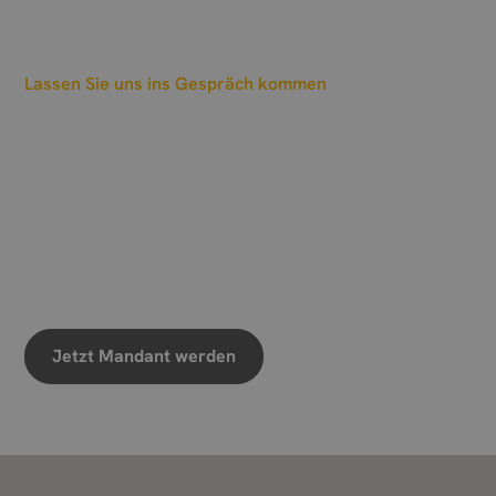
Lassen Sie uns ins Gespräch kommen
Und wann sollen wir
einen Termin
ausmachen?
Wir freuen uns auf Ihre Nachricht
Jetzt Mandant werden